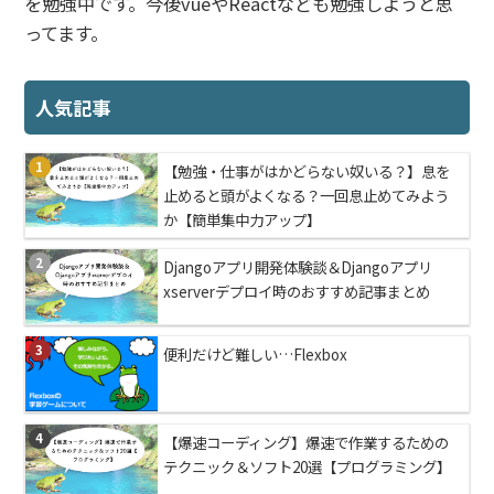
を勉強中です。今後vueやReactなども勉強しようと思
ってます。
人気記事
1
【勉強・仕事がはかどらない奴いる？】息を
止めると頭がよくなる？一回息止めてみよう
か【簡単集中力アップ】
2
Djangoアプリ開発体験談＆Djangoアプリ
xserverデプロイ時のおすすめ記事まとめ
3
便利だけど難しい…Flexbox
4
【爆速コーディング】爆速で作業するための
テクニック＆ソフト20選【プログラミング】