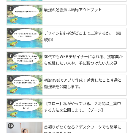
5
最強の勉強法は結局アウトプット
6
デザイン初心者がどこまで上達するか。（継
続中）
7
30代でもWEBデザイナーになれる、接客業か
ら転職したい人や、手に職つけたい人必見
8
初laravelでアプリ作成！苦労したこと４選と
勉強法を公開します。
9
【フロー】私がやっている、２時間以上集中
する方法を公開します。【ゾーン】
10
首凝りがなくなる？デスクワークでも簡単に