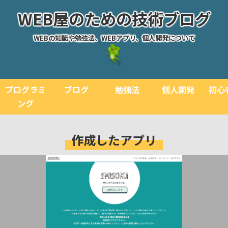
WEB屋のための技術ブログ
WEBの知識や勉強法、WEBアプリ、個人開発について
プログラミ
ブログ
勉強法
個人開発
初心
ング
作成したアプリ